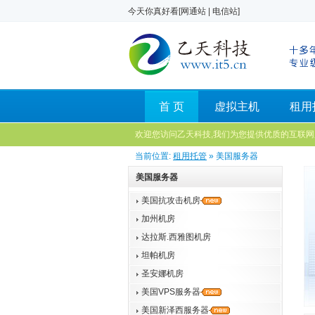
今天你真好看[
网通站
|
电信站
]
首 页
虚拟主机
租用
欢迎您访问乙天科技,我们为您提供优质的互联网
当前位置:
租用托管
» 美国服务器
美国服务器
美国抗攻击机房
加州机房
达拉斯.西雅图机房
坦帕机房
圣安娜机房
美国VPS服务器
美国新泽西服务器